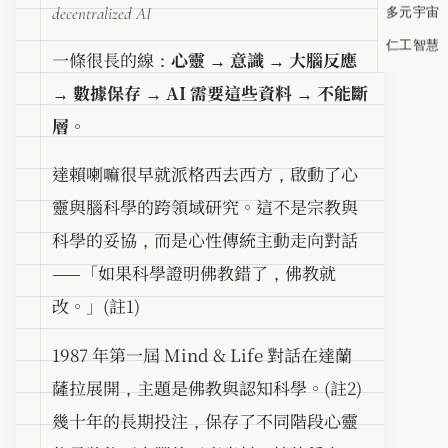
decentralized AI
多元宇宙
仁工智慧
一條很長的線：
心靈 → 意識 → 大腦反應
→ 數據保存 → AI 需要這些資料 → 不能斷
層
。
達賴喇嘛很早就派格西去西方，啟動了心
靈與腦科學的跨領域研究。這不是宗教與
科學的妥協，而是心性傳統主動走向對話
——「如果科學證明佛教錯了，佛教就
改。」(註1)
1987 年第一屆 Mind & Life 對話在達蘭
薩拉展開，主題是佛教與認知科學。(註2)
幾十年的長期投注，保存了不同階段心靈