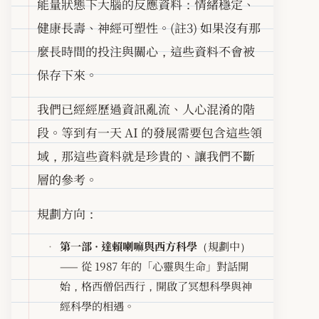
能量狀態下大腦的反應資料：情緒穩定、
健康長壽、神經可塑性。(註3) 如果沒有那
麼長時間的投注與關心，這些資料不會被
保存下來。
我們已經經歷過資訊亂流、人心混淆的階
段。等到有一天 AI 的發展需要包含這些領
域，那這些資料就是珍貴的、讓我們不斷
層的參考。
規劃方向：
第一部 · 達賴喇嘛與西方科學
（規劃中）
—— 從 1987 年的「心靈與生命」對話開
始，格西僧侶西行，開啟了冥想科學與神
經科學的相遇。