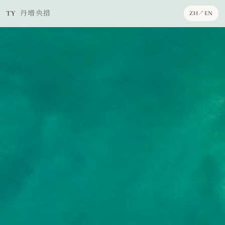
丹增央措
TY
ZH
↗
EN