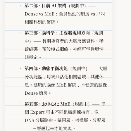
第二部 · 目前 AI 架構
（規劃中）——
Dense vs MoE：全員出動的廚房 vs 只叫
相關科別的醫院。
第三部 · 腦科學：主要發現和方向
（規劃
中）—— 長期禪修者的大腦反應資料、稀
疏編碼、預設模式網絡、神經可塑性與情
緒穩定。
第四部 · 動態平衡功能
（規劃中）—— 大腦
分功能區，每次只活化相關區域，其他休
息。健康的腦像 MoE 醫院，不健康的腦像
Dense 廚房。
第五部 · 去中心化 MoE
（規劃中）—— 每
個 Expert 可由不同組織訓練持有，像
DNS 分層路由。歸因層、架構層、分配層
——三層疊起來才能實現。