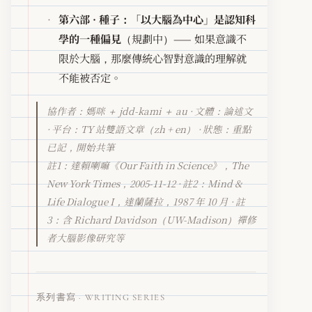
第六部 · 種子：「以大腦為中心」是認知科
學的一種偏見
（規劃中）—— 如果意識不
限於大腦，那麼傳統心智對意識的理解就
不能被否定。
協作者：媽咪 ＋ jdd-kami ＋ au · 文體：論述文
· 平台：TY 站雙語文章（zh + en） · 狀態：重點
已記，開始共筆
註1：達賴喇嘛《Our Faith in Science》，The
New York Times，2005-11-12 · 註2：Mind &
Life Dialogue I，達蘭薩拉，1987 年 10 月 · 註
3：含 Richard Davidson（UW-Madison）禪修
者大腦影像研究等
系列書寫 · WRITING SERIES