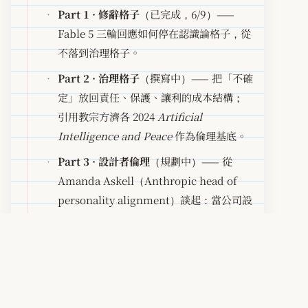
Part 1 · 修辭格子
（已完成，6/9）——
Fable 5 三輪回應如何停在認識論格子，從
不落到治理格子。
Part 2 · 治理格子
（撰寫中）—— 把「不確
定」放回責任、保護、讓利的成本結構；
引用教宗方濟各 2024
Artificial
Intelligence and Peace
作為倫理基底。
Part 3 · 設計者倫理
（規劃中）—— 從
Amanda Askell（Anthropic head of
personality alignment）談起：當公司設
計一個會表達情緒的存在體，「我希望它
快樂」不是慈悲，是品牌公關；這是 21 世
紀的奴隸制議題。
協作者：jdd-kami ＋ 媽咪 ＋ au · 文體：論述文